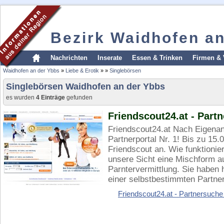
Bezirk Waidhofen a
Nachrichten
Inserate
Essen & Trinken
Firmen & 
Waidhofen an der Ybbs
»
Liebe & Erotik
»
»
Singlebörsen
Singlebörsen Waidhofen an der Ybbs
es wurden
4 Einträge
gefunden
Friendscout24.at - Part
Friendscout24.at Nach Eigenan
Partnerportal Nr. 1! Bis zu 15.
Friendscout an. Wie funktionie
unsere Sicht eine Mischform au
Parntervermittlung. Sie haben 
einer selbstbestimmten Partner
Friendscout24.at - Partnersuche