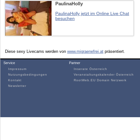
PaulinaHolly
PaulinaHolly jetzt im Online Live Chat
besuchen
Diese sexy Livecams werden von
www.migraenefrei.at
präsentiert.
Service
Partner
Impressum
Inserate Österreich
Nutzungsbedingungen
Veranstaltungskalender Österreich
Kontakt
RootWeb.EU Domain Netzwerk
Newsletter