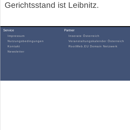
Gerichtsstand ist Leibnitz.
Service
Partner
Impressum
Inserate Österreich
Nutzungsbedingungen
Veranstaltungskalender Österreich
Kontakt
RootWeb.EU Domain Netzwerk
Newsletter