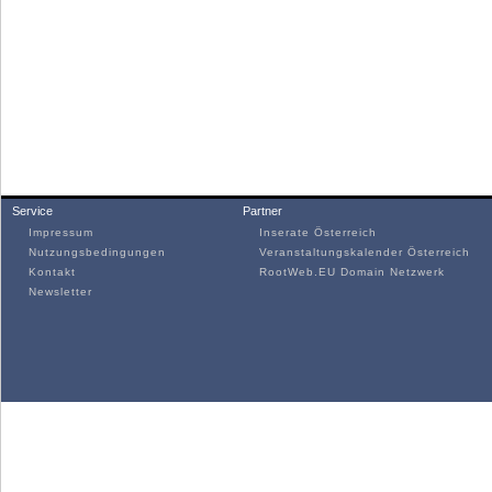
Service
Partner
Impressum
Inserate Österreich
Nutzungsbedingungen
Veranstaltungskalender Österreich
Kontakt
RootWeb.EU Domain Netzwerk
Newsletter