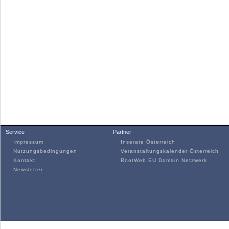
Service
Partner
Impressum
Inserate Österreich
Nutzungsbedingungen
Veranstaltungskalender Österreich
Kontakt
RootWeb.EU Domain Netzwerk
Newsletter