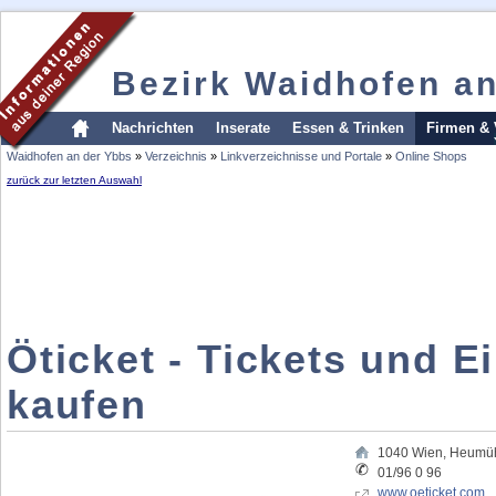
Bezirk Waidhofen a
Nachrichten
Inserate
Essen & Trinken
Firmen & 
Waidhofen an der Ybbs
»
Verzeichnis
»
Linkverzeichnisse und Portale
»
Online Shops
zurück zur letzten Auswahl
Öticket - Tickets und Ei
kaufen
1040
Wien
,
Heumüh
01/96 0 96
www.oeticket.com